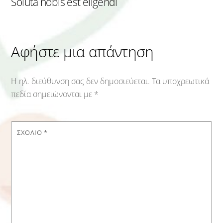
Soluta nobis est eligendi
Αφήστε μια απάντηση
Η ηλ. διεύθυνση σας δεν δημοσιεύεται.
Τα υποχρεωτικά
πεδία σημειώνονται με
*
ΣΧΌΛΙΟ
*