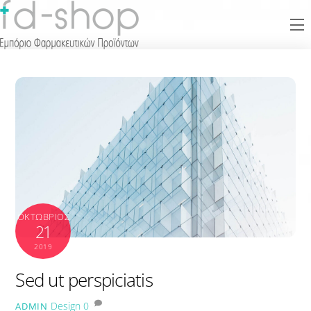
Skip
M
to
content
ΟΚΤΏΒΡΙΟΣ
21
2019
Sed ut perspiciatis
Design
0
ADMIN