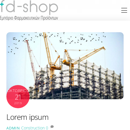
Skip
M
to
content
ΟΚΤΏΒΡΙΟΣ
21
2019
Lorem ipsum
Construction
0
ADMIN