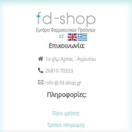
Cart
Επικοινωνία:
1ο χλμ Άρτας - Αγρινίου
26810 70333
info @ fd-shop.gr
Πληροφορίες:
Όροι χρήσης
Τρόποι πληρωμής