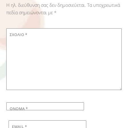
Η ηλ. διεύθυνση σας δεν δημοσιεύεται.
Τα υποχρεωτικά
πεδία σημειώνονται με
*
ΣΧΌΛΙΟ
*
ΌΝΟΜΑ
*
EMAIL
*